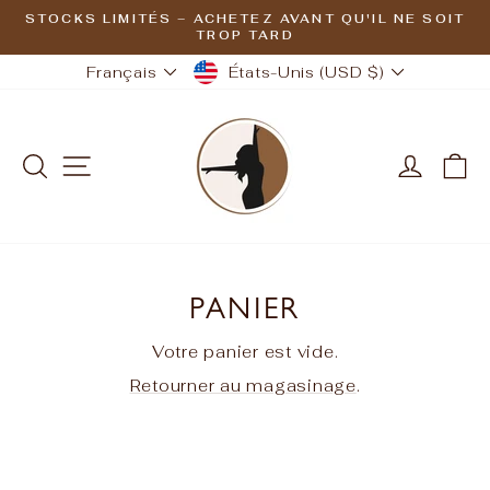
Passer
STOCKS LIMITÉS – ACHETEZ AVANT QU'IL NE SOIT
au
TROP TARD
Diaporama
Pause
contenu
DEVISE
LANGUE
États-Unis (USD $)
Français
RECHERCHER
NAVIGATION
SE CO
P
PANIER
Votre panier est vide.
Retourner au magasinage
.